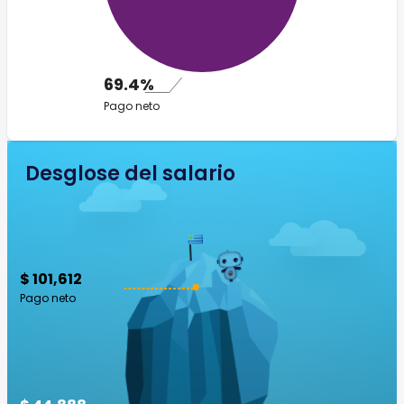
69.4%
Pago neto
Desglose del salario
$ 101,612
Pago neto