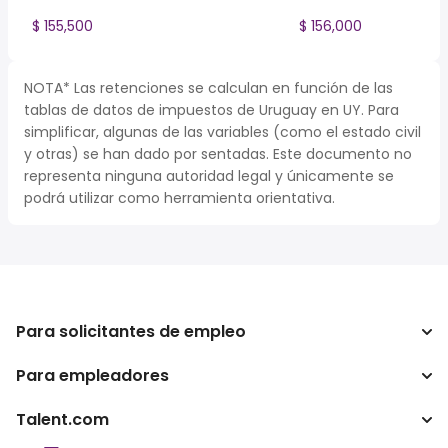
$ 155,500
$ 156,000
NOTA* Las retenciones se calculan en función de las
tablas de datos de impuestos de Uruguay en UY. Para
simplificar, algunas de las variables (como el estado civil
y otras) se han dado por sentadas. Este documento no
representa ninguna autoridad legal y únicamente se
podrá utilizar como herramienta orientativa.
Para solicitantes de empleo
Para empleadores
Buscador de trabajo
Calculadora de impuestos
Talent.com
Empresa
Conversor de salario