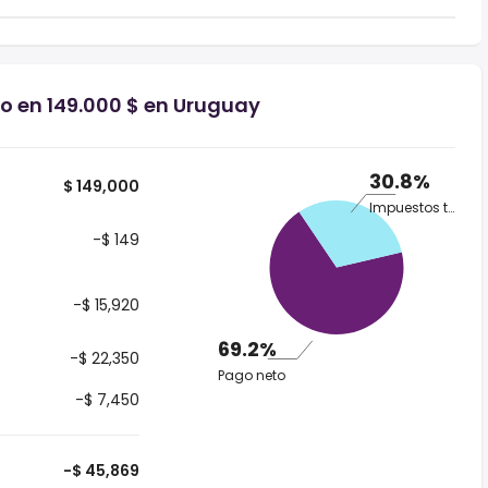
io en 149.000 $ en Uruguay
30.8%
$ 149,000
Impuestos totales
-$ 149
-$ 15,920
69.2%
-$ 22,350
Pago neto
-$ 7,450
-$ 45,869