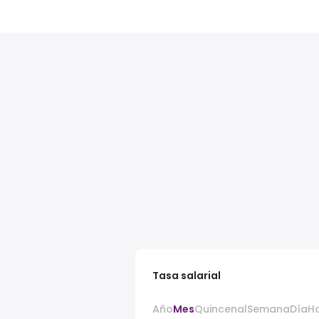
Tasa salarial
Año
Mes
Quincenal
Semana
Día
H