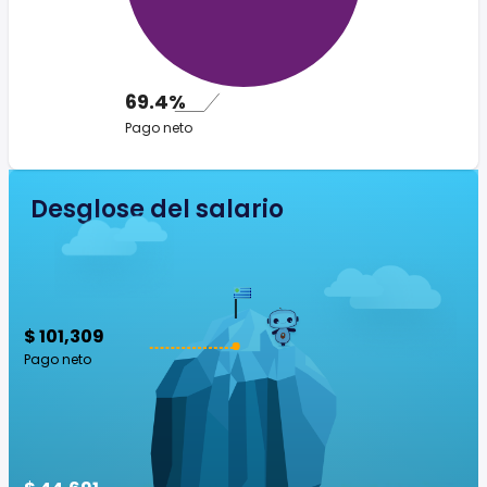
69.4%
Pago neto
Desglose del salario
$ 101,309
Pago neto