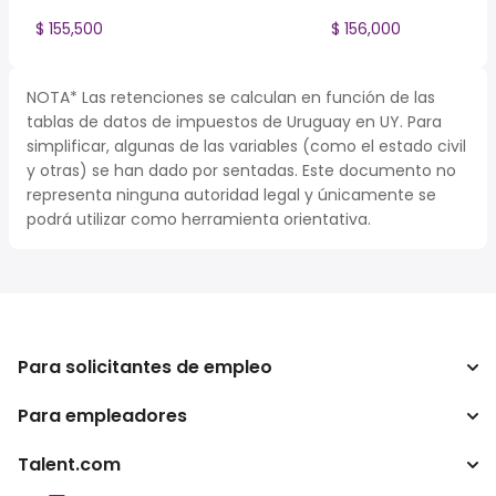
$ 155,500
$ 156,000
NOTA* Las retenciones se calculan en función de las
tablas de datos de impuestos de Uruguay en UY. Para
simplificar, algunas de las variables (como el estado civil
y otras) se han dado por sentadas. Este documento no
representa ninguna autoridad legal y únicamente se
podrá utilizar como herramienta orientativa.
Para solicitantes de empleo
Para empleadores
Buscador de trabajo
Calculadora de impuestos
Talent.com
Empresa
Conversor de salario