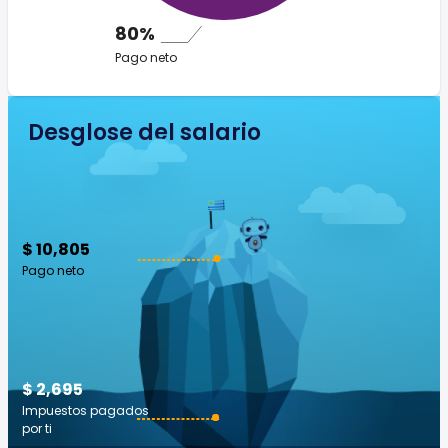
80%
Pago neto
Desglose del salario
$ 10,805
Pago neto
$ 2,695
Impuestos pagados
por ti