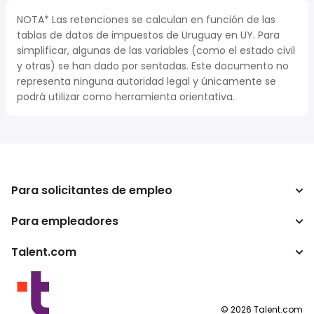
NOTA* Las retenciones se calculan en función de las
tablas de datos de impuestos de Uruguay en UY. Para
simplificar, algunas de las variables (como el estado civil
y otras) se han dado por sentadas. Este documento no
representa ninguna autoridad legal y únicamente se
podrá utilizar como herramienta orientativa.
Para solicitantes de empleo
Para empleadores
Buscador de trabajo
Calculadora de impuestos
Talent.com
Empresa
Conversor de salario
ATS
Otros países
Programas para publishers
Condiciones de uso
©
2026
Talent.com