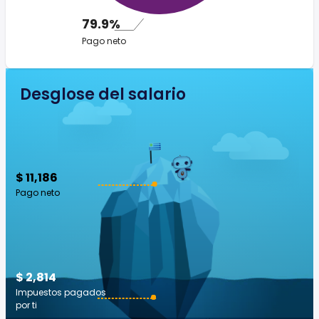
79.9%
Pago neto
Desglose del salario
$ 11,186
Pago neto
$ 2,814
Impuestos pagados
por ti