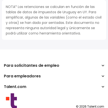
NOTA* Las retenciones se calculan en función de las
tablas de datos de impuestos de Uruguay en UY. Para
simplificar, algunas de las variables (como el estado civil
y otras) se han dado por sentadas. Este documento no
representa ninguna autoridad legal y únicamente se
podrá utilizar como herramienta orientativa.
Para solicitantes de empleo
Para empleadores
Buscador de trabajo
Calculadora de impuestos
Talent.com
Empresa
Conversor de salario
ATS
Otros países
Programas para publishers
Condiciones de uso
©
2026
Talent.com