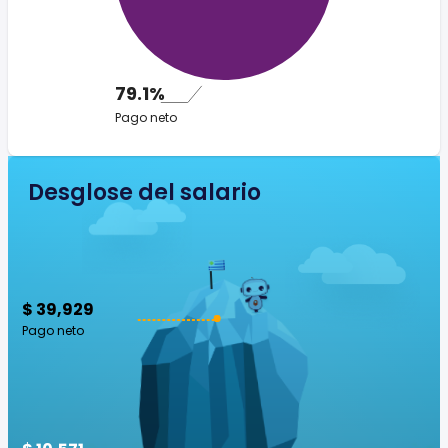
79.1%
Pago neto
Desglose del salario
$ 39,929
Pago neto