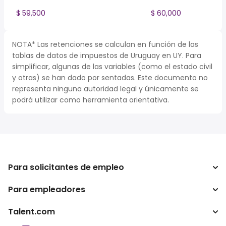
$ 59,500
$ 60,000
NOTA* Las retenciones se calculan en función de las
tablas de datos de impuestos de Uruguay en UY. Para
simplificar, algunas de las variables (como el estado civil
y otras) se han dado por sentadas. Este documento no
representa ninguna autoridad legal y únicamente se
podrá utilizar como herramienta orientativa.
Para solicitantes de empleo
Para empleadores
Buscador de trabajo
Calculadora de impuestos
Talent.com
Empresa
Conversor de salario