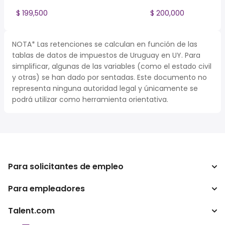
$ 199,500
$ 200,000
NOTA* Las retenciones se calculan en función de las
tablas de datos de impuestos de Uruguay en UY. Para
simplificar, algunas de las variables (como el estado civil
y otras) se han dado por sentadas. Este documento no
representa ninguna autoridad legal y únicamente se
podrá utilizar como herramienta orientativa.
Para solicitantes de empleo
Para empleadores
Buscador de trabajo
Calculadora de impuestos
Talent.com
Empresa
Conversor de salario