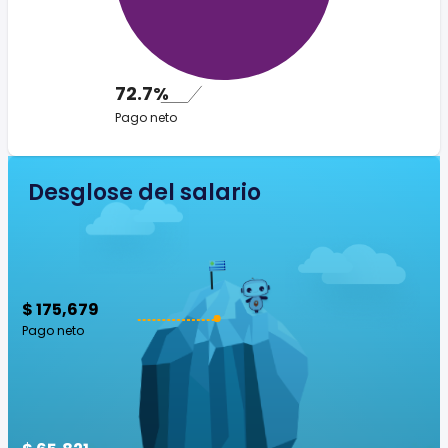
72.7%
Pago neto
Desglose del salario
$ 175,679
Pago neto