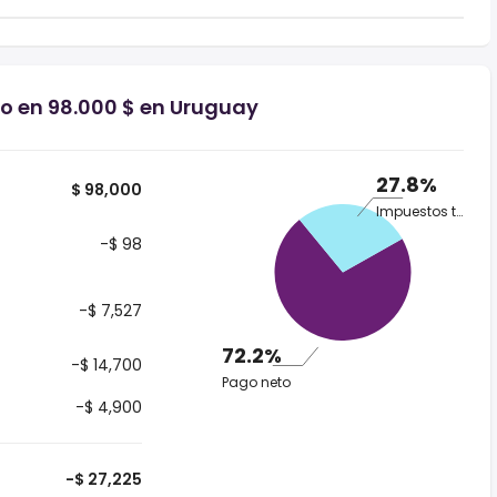
io en 98.000 $ en Uruguay
27.8%
$ 98,000
Impuestos totales
-$ 98
-$ 7,527
72.2%
-$ 14,700
Pago neto
-$ 4,900
-$ 27,225