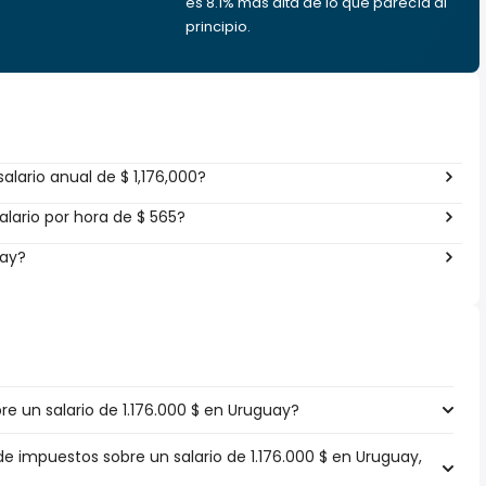
es 8.1% más alta de lo que parecía al
principio.
lario anual de $ 1,176,000?
lario por hora de $ 565?
uay?
 un salario de 1.176.000 $ en Uruguay?
de impuestos sobre un salario de 1.176.000 $ en Uruguay,