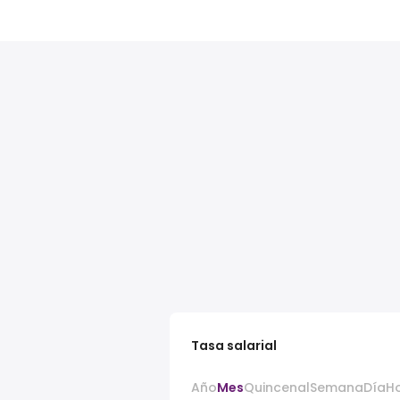
Tasa salarial
Año
Mes
Quincenal
Semana
Día
H